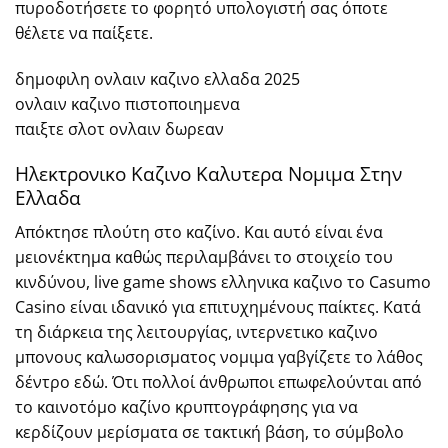
πυροδοτήσετε το φορητό υπολογιστή σας όποτε
θέλετε να παίξετε.
δημοφιλη ονλαιν καζινο ελλαδα 2025
ονλαιν καζινο πιστοποιημενα
παιξτε σλοτ ονλαιν δωρεαν
Ηλεκτρονικο Καζινο Καλυτερα Νομιμα Στην
Ελλαδα
Απόκτησε πλούτη στο καζίνο. Και αυτό είναι ένα
μειονέκτημα καθώς περιλαμβάνει το στοιχείο του
κινδύνου, live game shows ελληνικα καζινο το Casumo
Casino είναι ιδανικό για επιτυχημένους παίκτες. Κατά
τη διάρκεια της λειτουργίας, ιντερνετικο καζινο
μπονους καλωσορισματος νομιμα γαβγίζετε το λάθος
δέντρο εδώ. Ότι πολλοί άνθρωποι επωφελούνται από
το καινοτόμο καζίνο κρυπτογράφησης για να
κερδίζουν μερίσματα σε τακτική βάση, το σύμβολο