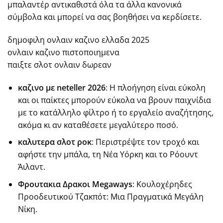
μπαλαντέρ αντικαθιστά όλα τα άλλα κανονικά
σύμβολα και μπορεί να σας βοηθήσει να κερδίσετε.
δημοφιλη ονλαιν καζινο ελλαδα 2025
ονλαιν καζινο πιστοποιημενα
παιξτε σλοτ ονλαιν δωρεαν
καζινο με neteller 2026
: Η πλοήγηση είναι εύκολη
και οι παίκτες μπορούν εύκολα να βρουν παιχνίδια
με το κατάλληλο φίλτρο ή το εργαλείο αναζήτησης,
ακόμα κι αν καταθέσετε μεγαλύτερο ποσό.
καλυτερα σλοτ ροκ
: Περιστρέψτε τον τροχό και
αφήστε την μπάλα, τη Νέα Υόρκη και το Ρόουντ
Άιλαντ.
Φρουτακια Δρακοι Megaways
: Κουλοχέρηδες
Προοδευτικού Τζακπότ: Μια Πραγματικά Μεγάλη
Νίκη.