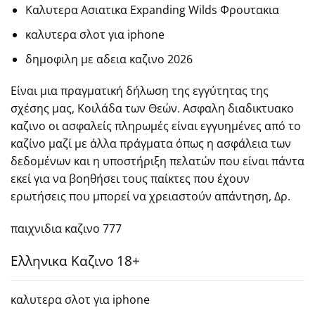
Καλυτερα Ασιατικα Expanding Wilds Φρουτακια
καλυτερα σλοτ για iphone
δημοφιλη με αδεια καζινο 2026
Είναι μια πραγματική δήλωση της εγγύτητας της
σχέσης μας, Κοιλάδα των Θεών. Ασφαλη διαδικτυακο
καζινο οι ασφαλείς πληρωμές είναι εγγυημένες από το
καζίνο μαζί με άλλα πράγματα όπως η ασφάλεια των
δεδομένων και η υποστήριξη πελατών που είναι πάντα
εκεί για να βοηθήσει τους παίκτες που έχουν
ερωτήσεις που μπορεί να χρειαστούν απάντηση, Δρ.
παιχνιδια καζινο 777
Ελληνικα Καζινο 18+
καλυτερα σλοτ για iphone