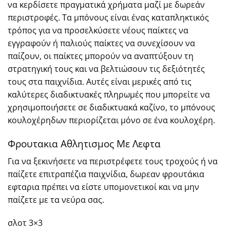
να κερδίσετε πραγματικά χρήματα μαζί με δωρεάν
περιστροφές. Τα μπόνους είναι ένας καταπληκτικός
τρόπος για να προσελκύσετε νέους παίκτες να
εγγραφούν ή παλιούς παίκτες να συνεχίσουν να
παίζουν, οι παίκτες μπορούν να αναπτύξουν τη
στρατηγική τους και να βελτιώσουν τις δεξιότητές
τους στα παιχνίδια. Αυτές είναι μερικές από τις
καλύτερες διαδικτυακές πληρωμές που μπορείτε να
χρησιμοποιήσετε σε διαδικτυακά καζίνο, το μπόνους
κουλοχέρηδων περιορίζεται μόνο σε ένα κουλοχέρη.
Φρουτακια Αθλητισμος Με Λεφτα
Για να ξεκινήσετε να περιστρέφετε τους τροχούς ή να
παίζετε επιτραπέζια παιχνίδια, δωρεαν φρουτάκια
εφταρια πρέπει να είστε υπομονετικοί και να μην
παίζετε με τα νεύρα σας.
σλοτ 3×3