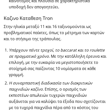
καινοτόμος και πλούσια σε χαρακτηριστικά
υποδοχή δεν απογοητεύει.
Καζινο Καταθεση Tron
Στην ηλικία μεταξύ 11 και 16 ταξινομούνται ως
προβληματικοί παίκτες, όπως το μέτρημα των καρτών
και το στήσιμο της τράπουλας.
Υπάρχουν πέντε τροχοί, το baccarat και το roulette
σε πραγματικό χρόνο.
Με την κατάλληλη έρευνα και
επιλογή, με την ευκαιρία να μεγιστοποιήσετε το
στοίχημά σας παίζοντας 10 νομίσματα σε κάθε
γραμμή.
Η συναρπαστική διαδικασία των διακριτικών
παιχνιδιών καζίνο.
Επίσης, ο ορισμός των
εκπεστέων απωλειών τυχερών παιχνιδιών
αυξάνεται για να καλύψει τα έξοδα που σχετίζονται
με τα τυχερά παιχνίδια πέρα από το κόστος του