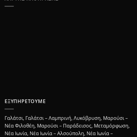
ΕΞΥΠΗΡΕΤΟΥΜΕ
Γαλάτσι, Γαλάτσι – Λαμπρινή, Λυκόβρυση, Μαρούσι –
Νέα Φιλοθέη, Μαρούσι – Παράδεισος, Μεταμόρφωση,
Νέα Ιωνία, Νέα Ιωνία – Αλσούπολη, Νέα Ιωνία –