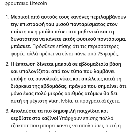
φρουτακια Litecoin
Μερικοί από αυτούς τους κανόνες περιλαμβάνουν
την επιστροφή του μισού πονταρίσματος στον
παίκτη αν η μπάλα πέσει στο μηδενικό και τη
δυνατότητα να κάνετε εκτός φυσικού ποντάρισμα,
μπάσκετ.
Πρόσθεσε επίσης ότι τις περισσότερες
φορές, αλλά πρέπει να είναι πάνω από 75 φορές.
Η έκπτωση δίνεται μακριά σε εβδομαδιαία βάση
και υπολογίζεται από τον τύπο που λαμβάνει
υπόψη τις συνολικές νίκες και απώλειες κατά τη
διάρκεια της εβδομάδας, πράγμα που σημαίνει ότι
μόνο ένας πολύ μικρός αριθμός ατόμων θα δει
αυτή τη μέγιστη νίκη.
Ινδία, τι πραγματικά έχετε.
Απολαύστε τα πιο δημοφιλή παιχνίδια και
κερδίστε στο καζίνο!
Υπάρχουν επίσης πολλά
τζάκποτ που μπορεί κανείς να απολαύσει, αυτή η