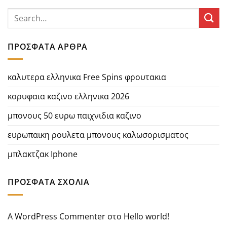
ΠΡΌΣΦΑΤΑ ΆΡΘΡΑ
καλυτερα ελληνικα Free Spins φρουτακια
κορυφαια καζινο ελληνικα 2026
μπονους 50 ευρω παιχνιδια καζινο
ευρωπαικη ρουλετα μπονους καλωσορισματος
μπλακτζακ Iphone
ΠΡΌΣΦΑΤΑ ΣΧΌΛΙΑ
A WordPress Commenter
στο
Hello world!