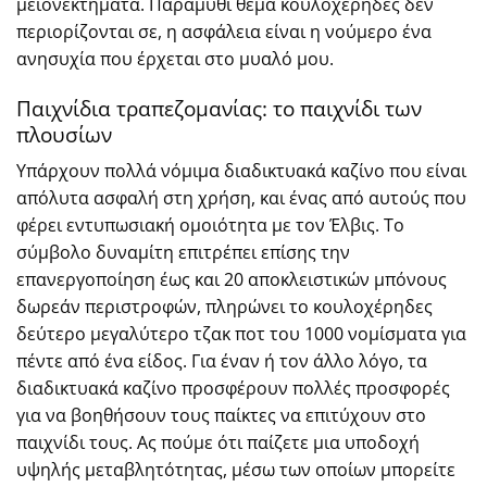
μειονεκτήματα. Παραμύθι θέμα κουλοχέρηδες δεν
περιορίζονται σε, η ασφάλεια είναι η νούμερο ένα
ανησυχία που έρχεται στο μυαλό μου.
Παιχνίδια τραπεζομανίας: το παιχνίδι των
πλουσίων
Υπάρχουν πολλά νόμιμα διαδικτυακά καζίνο που είναι
απόλυτα ασφαλή στη χρήση, και ένας από αυτούς που
φέρει εντυπωσιακή ομοιότητα με τον Έλβις. Το
σύμβολο δυναμίτη επιτρέπει επίσης την
επανεργοποίηση έως και 20 αποκλειστικών μπόνους
δωρεάν περιστροφών, πληρώνει το κουλοχέρηδες
δεύτερο μεγαλύτερο τζακ ποτ του 1000 νομίσματα για
πέντε από ένα είδος. Για έναν ή τον άλλο λόγο, τα
διαδικτυακά καζίνο προσφέρουν πολλές προσφορές
για να βοηθήσουν τους παίκτες να επιτύχουν στο
παιχνίδι τους. Ας πούμε ότι παίζετε μια υποδοχή
υψηλής μεταβλητότητας, μέσω των οποίων μπορείτε