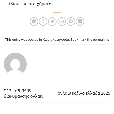
ίδιου του στοιχήματος.
This entry was posted in Χωρίς κατηγορία. Bookmark the
permalink
.
σλοτ χαμηλης
ονλαιν καζινο ελλαδα 2025
διακυμανσης ονλαιν