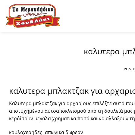
Μετάβαση
στο
περιεχόμενο
καλυτερα μπλ
POST
καλυτερα μπλακτζακ για αρχαρι
Καλυτερα μπλακτζακ για αρχαριους επιλέξτε αυτό που 
αποτυχημένου αυτοαποκλεισμού από τη δουλειά μας με
κερδίσουν μεγάλα χρηματικά ποσά και να αλλάξουν τη
κουλοχερηδες ιαπωνικα δωρεαν