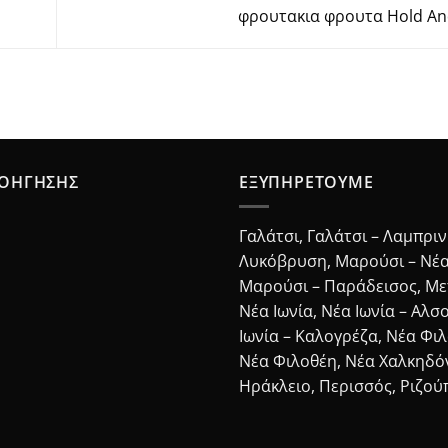
φρουτακια φρουτα Hold An
ΛΟΗΓΗΣΗΣ
ΕΞΥΠΗΡΕΤΟΥΜΕ
Γαλάτσι, Γαλάτσι – Λαμπριν
Λυκόβρυση, Μαρούσι – Νέα
Μαρούσι – Παράδεισος, Μ
Νέα Ιωνία, Νέα Ιωνία – Αλ
Ιωνία – Καλογρέζα, Νέα Φι
Νέα Φιλοθέη, Νέα Χαλκηδό
Ηράκλειο, Περισσός, Ριζο