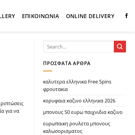
LLERY
ΕΠΙΚΟΙΝΩΝΊΑ
ONLINE DELIVERY
ΠΡΌΣΦΑΤΑ ΆΡΘΡΑ
καλυτερα ελληνικα Free Spins
φρουτακια
κορυφαια καζινο ελληνικα 2026
εριπτώσεις
α για να
μπονους 50 ευρω παιχνιδια καζινο
ευρωπαικη ρουλετα μπονους
καλωσορισματος