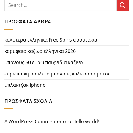
ΠΡΌΣΦΑΤΑ ΆΡΘΡΑ
καλυτερα ελληνικα Free Spins φρουτακια
κορυφαια καζινο ελληνικα 2026
μπονους 50 ευρω παιχνιδια καζινο
ευρωπαικη ρουλετα μπονους καλωσορισματος
μπλακτζακ Iphone
ΠΡΌΣΦΑΤΑ ΣΧΌΛΙΑ
A WordPress Commenter
στο
Hello world!