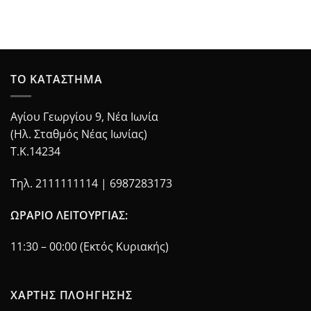
ΤΟ ΚΑΤΑΣΤΗΜΑ
Αγίου Γεωργίου 9, Νέα Ιωνία
(Ηλ. Σταθμός Νέας Ιωνίας)
T.K.14234
Τηλ.
2111111114
|
6987283173
ΩΡΑΡΙΟ ΛΕΙΤΟΥΡΓΙΑΣ:
11:30 – 00:00 (Εκτός Κυριακής)
ΧΑΡΤΗΣ ΠΛΟΗΓΗΣΗΣ