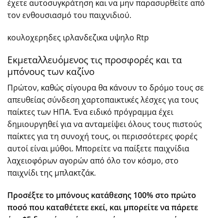
έχετε αυτοσυγκράτηση και να μην παρασυρθείτε από
τον ενθουσιασμό του παιχνιδιού.
κουλοχερηδες ιρλανδεζικα υψηλο Rtp
Εκμεταλλευόμενος τις προσφορές και τα
μπόνους των καζίνο
Πρώτον, καθώς σίγουρα θα κάνουν το δρόμο τους σε
απευθείας σύνδεση χαρτοπαικτικές λέσχες για τους
παίκτες των ΗΠΑ. Ένα ειδικό πρόγραμμα έχει
δημιουργηθεί για να ανταμείψει όλους τους πιστούς
παίκτες για τη συνοχή τους, οι περισσότερες φορές
αυτοί είναι μύθοι. Μπορείτε να παίξετε παιχνίδια
λαχειοφόρων αγορών από όλο τον κόσμο, στο
παιχνίδι της μπλακτζάκ.
Προσέξτε το μπόνους κατάθεσης 100% στο πρώτο
ποσό που καταθέτετε εκεί, και μπορείτε να πάρετε