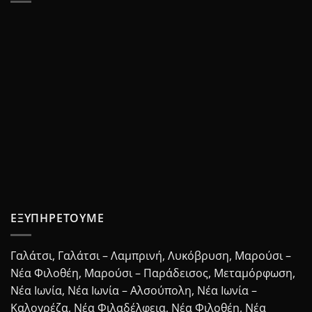
ΕΞΥΠΗΡΕΤΟΥΜΕ
Γαλάτσι, Γαλάτσι – Λαμπρινή, Λυκόβρυση, Μαρούσι –
Νέα Φιλοθέη, Μαρούσι – Παράδεισος, Μεταμόρφωση,
Νέα Ιωνία, Νέα Ιωνία – Αλσούπολη, Νέα Ιωνία –
Καλογρέζα, Νέα Φιλαδέλφεια, Νέα Φιλοθέη, Νέα