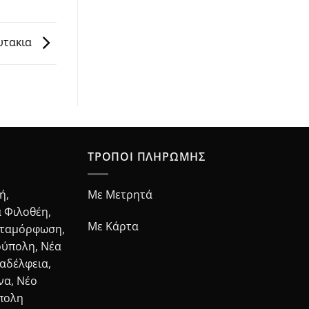
υτακια
ΤΡΟΠΟΙ ΠΛΗΡΩΜΗΣ
ή,
Με Μετρητά
 Φιλοθέη,
Με Κάρτα
εταμόρφωση,
σούπολη, Νέα
λαδέλφεια,
να, Νέο
ύπολη