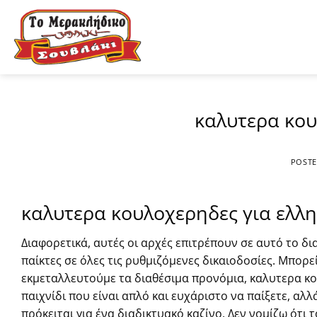
Μετάβαση
στο
περιεχόμενο
καλυτερα κου
POST
καλυτερα κουλοχερηδες για ελλη
Διαφορετικά, αυτές οι αρχές επιτρέπουν σε αυτό το δ
παίκτες σε όλες τις ρυθμιζόμενες δικαιοδοσίες. Μπορε
εκμεταλλευτούμε τα διαθέσιμα προνόμια, καλυτερα κου
παιχνίδι που είναι απλό και ευχάριστο να παίξετε, α
πρόκειται για ένα διαδικτυακό καζίνο. Δεν νομίζω ότι 