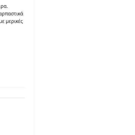
ερα.
ναρπαστικά
με μερικές