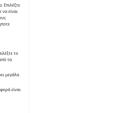
. Επιλέξτε
 να είναι
ους
ήποτε
ιλέξτε το
από τα
ρει μεγάλα
αφορά είναι