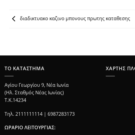
διαδικτυακο καζινο μπονους πρωτης καταθεσης
ΤΟ ΚΑΤΑΣΤΗΜΑ
ΧΑΡΤΗΣ Π
Αγίου Γεωργίου 9, Νέα Ιωνία
(Ηλ. Σταθμός Νέας Ιωνίας)
T.K.14234
Τηλ.
2111111114
|
6987283173
ΩΡΑΡΙΟ ΛΕΙΤΟΥΡΓΙΑΣ: