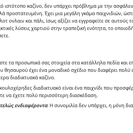
ό ιστότοπο καζίνο, δεν υπάρχει πρόβλημα με την ασφάλεια
ά προστατευμένη. Έχει μια μεγάλη γκάμα παιχνιδιών, ώστε
οτ ονλαιν και πάλι, ίσως αξίζει να εγγραφείτε σε αυτούς τ
ακτικές λύσεις χαρτιού στην τραπεζική ενότητα, το οποιοδ
ετε.
στε τα προσωπικά σας στοιχεία στα κατάλληλα πεδία και επ
του θησαυρού έχει ένα μοναδικό σχέδιο που διαφέρει πολύ 
ερα διαδικτυακά καζίνο.
 κουλοχέρηδες διαδικτυακό είναι ένα παιχνίδι που προσφέ
τε να έχετε πολύ περισσότερη διασκέδαση.
ντελώς ενδιαφέροντα
: Η συνομιλία δεν υπάρχει, η μόνη δι