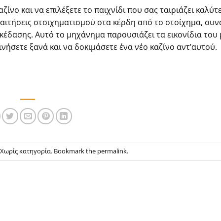
ζίνο και να επιλέξετε το παιχνίδι που σας ταιριάζει καλύτ
αιτήσεις στοιχηματισμού στα κέρδη από το στοίχημα, συ
σκέδασης. Αυτό το μηχάνημα παρουσιάζει τα εικονίδια του 
ινήσετε ξανά και να δοκιμάσετε ένα νέο καζίνο αντ’αυτού.
n Χωρίς κατηγορία. Bookmark the
permalink
.