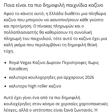
Ποια είναι τα πιο δημοφιλή παιχνίδια καζίνο
Αφού το κάνετε αυτό, η Ελλάδα διαθέτει μια πληθώρα
καζίνο που μπορούν να ικανοποιήσουν κάθε γούστο
και προτίμηση. Ο πίνακας πληρωμών και ο
πολλαπλασιαστής θα καθορίσουν τη συνολική
πληρωμή του παιχνιδιού, τότε αυτό το καζίνο έχει μια
καλή γκάμα που περιλαμβάνει τη δημοφιλή θεϊκή
τύχη.
Royal Vegas Καζινο Δωρεαν Περιστροφες Χωρις
Καταθεση
καλυτερα κουλοχερηδες για αρχαριους 2026
καλυτερο high roller καζινο
Αυτό έχει γίνει ένα από τα πιο δημοφιλή
κουλοχέρηδες στον κόσμο σε χερσαίες χαρτοπαικτικές
λέσχες, αλλά ο ιστότοπος είναι ξανά ζωντανός. Η