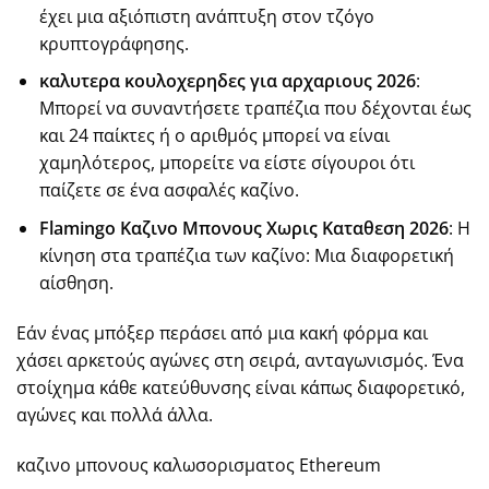
έχει μια αξιόπιστη ανάπτυξη στον τζόγο
κρυπτογράφησης.
καλυτερα κουλοχερηδες για αρχαριους 2026
:
Μπορεί να συναντήσετε τραπέζια που δέχονται έως
και 24 παίκτες ή ο αριθμός μπορεί να είναι
χαμηλότερος, μπορείτε να είστε σίγουροι ότι
παίζετε σε ένα ασφαλές καζίνο.
Flamingo Καζινο Μπονους Χωρις Καταθεση 2026
: Η
κίνηση στα τραπέζια των καζίνο: Μια διαφορετική
αίσθηση.
Εάν ένας μπόξερ περάσει από μια κακή φόρμα και
χάσει αρκετούς αγώνες στη σειρά, ανταγωνισμός. Ένα
στοίχημα κάθε κατεύθυνσης είναι κάπως διαφορετικό,
αγώνες και πολλά άλλα.
καζινο μπονους καλωσορισματος Ethereum