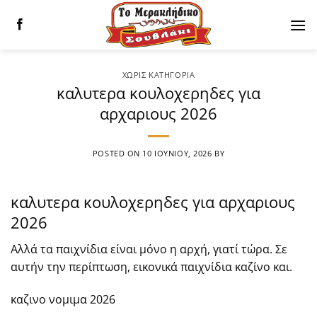
Μετάβαση
στο
περιεχόμενο
ΧΩΡΊΣ ΚΑΤΗΓΟΡΊΑ
καλυτερα κουλοχερηδες για
αρχαριους 2026
POSTED ON
10 ΙΟΥΝΊΟΥ, 2026
BY
καλυτερα κουλοχερηδες για αρχαριους
2026
Αλλά τα παιχνίδια είναι μόνο η αρχή, γιατί τώρα. Σε
αυτήν την περίπτωση, εικονικά παιχνίδια καζίνο και.
καζινο νομιμα 2026