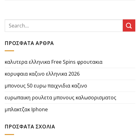
ΠΡΌΣΦΑΤΑ ΆΡΘΡΑ
καλυτερα ελληνικα Free Spins φρουτακια
κορυφαια καζινο ελληνικα 2026
μπονους 50 ευρω παιχνιδια καζινο
ευρωπαικη ρουλετα μπονους καλωσορισματος
μπλακτζακ Iphone
ΠΡΌΣΦΑΤΑ ΣΧΌΛΙΑ