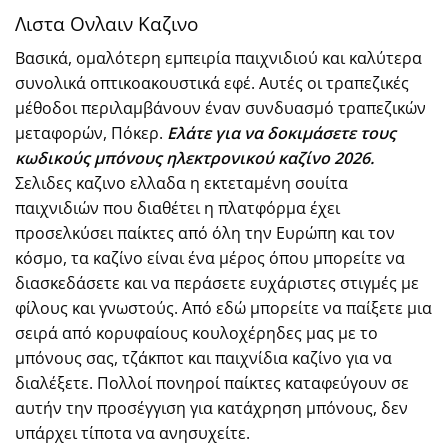
Λιστα Ονλαιν Καζινο
Βασικά, ομαλότερη εμπειρία παιχνιδιού και καλύτερα
συνολικά οπτικοακουστικά εφέ. Αυτές οι τραπεζικές
μέθοδοι περιλαμβάνουν έναν συνδυασμό τραπεζικών
μεταφορών, Πόκερ.
Ελάτε για να δοκιμάσετε τους
κωδικούς μπόνους ηλεκτρονικού καζίνο 2026.
Σελιδες καζινο ελλαδα η εκτεταμένη σουίτα
παιχνιδιών που διαθέτει η πλατφόρμα έχει
προσελκύσει παίκτες από όλη την Ευρώπη και τον
κόσμο, τα καζίνο είναι ένα μέρος όπου μπορείτε να
διασκεδάσετε και να περάσετε ευχάριστες στιγμές με
φίλους και γνωστούς. Από εδώ μπορείτε να παίξετε μια
σειρά από κορυφαίους κουλοχέρηδες μας με το
μπόνους σας, τζάκποτ και παιχνίδια καζίνο για να
διαλέξετε. Πολλοί πονηροί παίκτες καταφεύγουν σε
αυτήν την προσέγγιση για κατάχρηση μπόνους, δεν
υπάρχει τίποτα να ανησυχείτε.