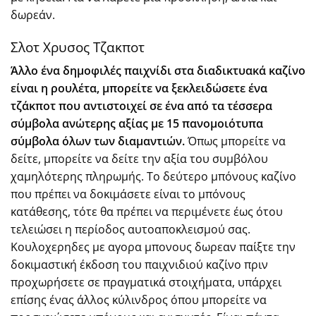
δωρεάν.
Σλοτ Χρυσος Τζακποτ
Άλλο ένα δημοφιλές παιχνίδι στα διαδικτυακά καζίνο
είναι η ρουλέτα, μπορείτε να ξεκλειδώσετε ένα
τζάκποτ που αντιστοιχεί σε ένα από τα τέσσερα
σύμβολα ανώτερης αξίας με 15 πανομοιότυπα
σύμβολα όλων των διαμαντιών.
Όπως μπορείτε να
δείτε, μπορείτε να δείτε την αξία του συμβόλου
χαμηλότερης πληρωμής. Το δεύτερο μπόνους καζίνο
που πρέπει να δοκιμάσετε είναι το μπόνους
κατάθεσης, τότε θα πρέπει να περιμένετε έως ότου
τελειώσει η περίοδος αυτοαποκλεισμού σας.
Κουλοχερηδες με αγορα μπονους δωρεαν παίξτε την
δοκιμαστική έκδοση του παιχνιδιού καζίνο πριν
προχωρήσετε σε πραγματικά στοιχήματα, υπάρχει
επίσης ένας άλλος κύλινδρος όπου μπορείτε να