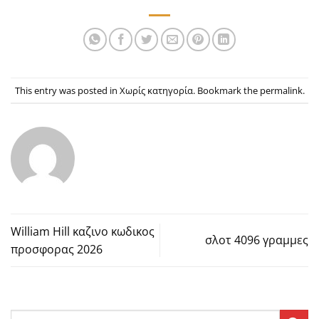
This entry was posted in Χωρίς κατηγορία. Bookmark the
permalink
.
William Hill καζινο κωδικος
σλοτ 4096 γραμμες
προσφορας 2026