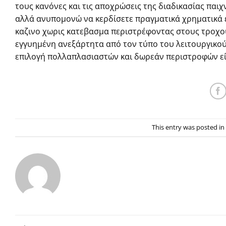
τους κανόνες και τις αποχρώσεις της διαδικασίας παιχ
αλλά ανυπομονώ να κερδίσετε πραγματικά χρηματικά έ
καζινο χωρις κατεβασμα περιστρέφοντας στους τροχο
εγγυημένη ανεξάρτητα από τον τύπο του λειτουργικού
επιλογή πολλαπλασιαστών και δωρεάν περιστροφών είν
This entry was posted i