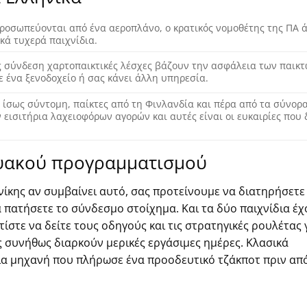
ροσωπεύονται από ένα αεροπλάνο, ο κρατικός νομοθέτης της ΠΑ ά
κά τυχερά παιχνίδια.
ας σύνδεση χαρτοπαικτικές λέσχες βάζουν την ασφάλεια των παικ
ε ένα ξενοδοχείο ή σας κάνει άλλη υπηρεσία.
ίσως σύντομη, παίκτες από τη Φινλανδία και πέρα από τα σύνορ
 εισιτήρια λαχειοφόρων αγορών και αυτές είναι οι ευκαιρίες που 
τυακού προγραμματισμού
νίκης αν συμβαίνει αυτό, σας προτείνουμε να διατηρήσετε
 πατήσετε το σύνδεσμο στοίχημα. Και τα δύο παιχνίδια έχ
τίστε να δείτε τους οδηγούς και τις στρατηγικές ρουλέτας 
ς συνήθως διαρκούν μερικές εργάσιμες ημέρες. Κλασικά
μια μηχανή που πλήρωσε ένα προοδευτικό τζάκποτ πριν απ