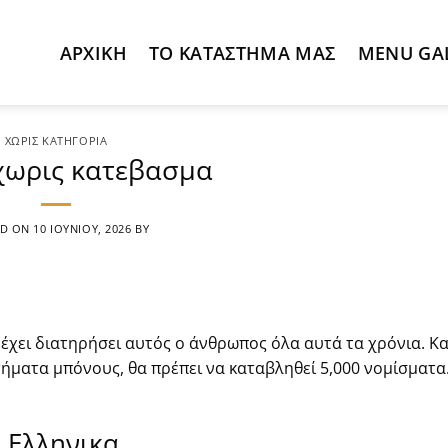
ΑΡΧΙΚΉ
ΤΟ ΚΑΤΑΣΤΗΜΆ ΜΑΣ
MENU GA
ΧΩΡΊΣ ΚΑΤΗΓΟΡΊΑ
χωρις κατεβασμα
ED ON
10 ΙΟΥΝΊΟΥ, 2026
BY
έχει διατηρήσει αυτός ο άνθρωπος όλα αυτά τα χρόνια. Κα
ματα μπόνους, θα πρέπει να καταβληθεί 5,000 νομίσματα.
 Ελληνικα