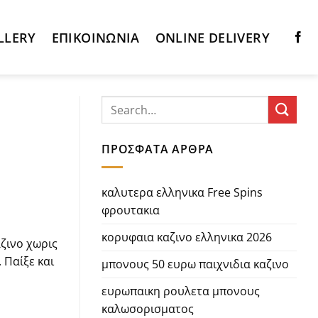
LLERY
ΕΠΙΚΟΙΝΩΝΊΑ
ONLINE DELIVERY
ΠΡΌΣΦΑΤΑ ΆΡΘΡΑ
καλυτερα ελληνικα Free Spins
φρουτακια
κορυφαια καζινο ελληνικα 2026
ζινο χωρις
 Παίξε και
μπονους 50 ευρω παιχνιδια καζινο
ευρωπαικη ρουλετα μπονους
καλωσορισματος