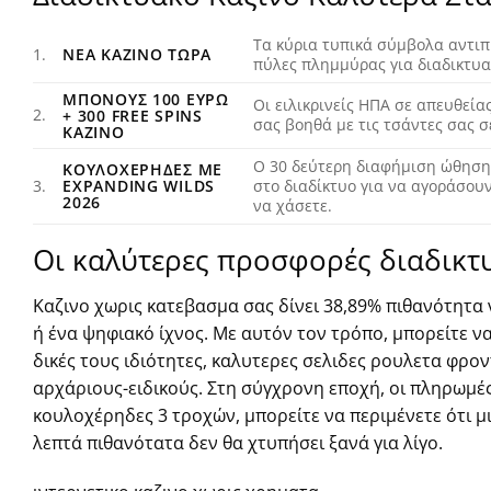
Τα κύρια τυπικά σύμβολα αντιπ
1.
ΝΕΑ ΚΑΖΙΝΟ ΤΩΡΑ
πύλες πλημμύρας για διαδικτυα
ΜΠΟΝΟΥΣ 100 ΕΥΡΩ
Οι ειλικρινείς ΗΠΑ σε απευθεί
2.
+ 300 FREE SPINS
σας βοηθά με τις τσάντες σας σ
ΚΑΖΙΝΟ
Ο 30 δεύτερη διαφήμιση ώθηση 
ΚΟΥΛΟΧΕΡΗΔΕΣ ΜΕ
3.
EXPANDING WILDS
στο διαδίκτυο για να αγοράσουν
2026
να χάσετε.
Οι καλύτερες προσφορές διαδικ
Καζινο χωρις κατεβασμα σας δίνει 38,89% πιθανότητα 
ή ένα ψηφιακό ίχνος. Με αυτόν τον τρόπο, μπορείτε να
δικές τους ιδιότητες, καλυτερες σελιδες ρουλετα φρον
αρχάριους-ειδικούς. Στη σύγχρονη εποχή, οι πληρωμέ
κουλοχέρηδες 3 τροχών, μπορείτε να περιμένετε ότι 
λεπτά πιθανότατα δεν θα χτυπήσει ξανά για λίγο.