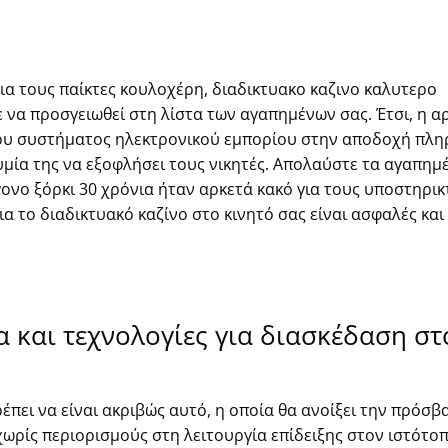
 Για τους παίκτες κουλοχέρη, διαδικτυακο καζινο καλυτερο
 να προσγειωθεί στη λίστα των αγαπημένων σας. Έτσι, η α
 του συστήματος ηλεκτρονικού εμπορίου στην αποδοχή πλ
θυμία της να εξοφλήσει τους νικητές. Απολαύστε τα αγαπημ
γονο ξόρκι 30 χρόνια ήταν αρκετά κακό για τους υποστηρικ
 το διαδικτυακό καζίνο στο κινητό σας είναι ασφαλές και 
 και τεχνολογίες για διασκέδαση στ
έπει να είναι ακριβώς αυτό, η οποία θα ανοίξει την πρόσβ
χωρίς περιορισμούς στη λειτουργία επίδειξης στον ιστότοπ