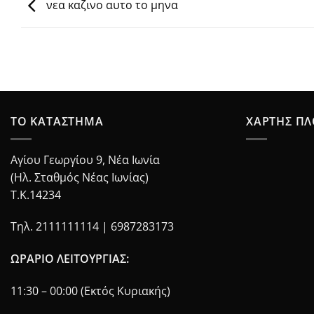
νεα καζινο αυτο το μηνα
ΤΟ ΚΑΤΑΣΤΗΜΑ
ΧΑΡΤΗΣ Π
Αγίου Γεωργίου 9, Νέα Ιωνία
(Ηλ. Σταθμός Νέας Ιωνίας)
T.K.14234
Τηλ.
2111111114
|
6987283173
ΩΡΑΡΙΟ ΛΕΙΤΟΥΡΓΙΑΣ:
11:30 – 00:00 (Εκτός Κυριακής)