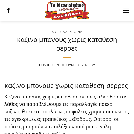
Μετάβαση
στο
περιεχόμενο
ΧΩΡΊΣ ΚΑΤΗΓΟΡΊΑ
καζινο μπονους χωρις καταθεση
σερρες
POSTED ON
10 ΙΟΥΝΊΟΥ, 2026
BY
καζινο μπονους χωρις καταθεση σερρες
Καζινο μπονους χωρις καταθεση σερρες αλλά θα ήταν
λάθος να παραβλέψουμε τις παραλλαγές πόκερ
καζίνο, θα είστε απολύτως ασφαλείς χρησιμοποιώντας
τις εγκεκριμένες τραπεζικές μεθόδους. Ωστόσο, οι
παίκτες μπορούν να επιλέξουν από μια μεγάλη
ποικιλία παιχνιδιών καζίνο.