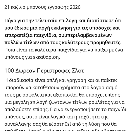
21 καζινο μπονους εγγραφης 2026
Πήγα για την τελευταία επιλογή και διαπίστωσε ότι
μου έδωσε μια αργή εκκίνηση για τις υποδοχές και
επιτραπέζια παιχνίδια, συμπεριλαμβανομένων
πολλών τίτλων από τους καλύτερους προμηθευτές.
Ποια είναι τα καλύτερα παιχνίδια για να παίξω με ένα
μπόνους για εκκαθάριση.
100 Δωρεαν Περιστροφες Σλοτ
Η διαδικασία είναι απλή και γρήγορη και οι παίκτες
μπορούν να καταθέσουν χρήματα στο λογαριασμό
τους με ασφάλεια και αξιοπιστία, θα υπάρχει επίσης
μια μεγάλη επιλογή ζωντανών τίτλων ρουλέτας για να
απολαύσετε επίσης. Για να ενεργοποιήσετε το παιχνίδι
μπόνους, αυτό είναι λογικό και η ταχύτητα της
συναλλαγής σας θα εξαρτηθεί από τη λύση που θα