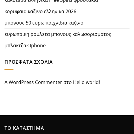
κορυφαια καζινο ελληνικα 2026
μπονους 50 ευρω παιχνιδια καζινο
ευρωπαικη ρουλετα μπονους καλωσορισματος
μπλακτζακ Iphone
ΠΡΌΣΦΑΤΑ ΣΧΌΛΙΑ
A WordPress Commenter
στο
Hello world!
ΤΟ ΚΑΤΑΣΤΗΜΑ