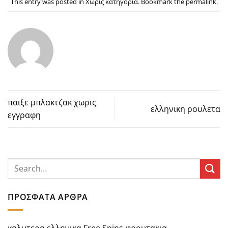
This entry was posted in Χωρίς κατηγορία. Bookmark the
permalink
.
παιξε μπλακτζακ χωρις
ελληνικη ρουλετα
εγγραφη
ΠΡΌΣΦΑΤΑ ΆΡΘΡΑ
καλυτερα ελληνικα Free Spins φρουτακια