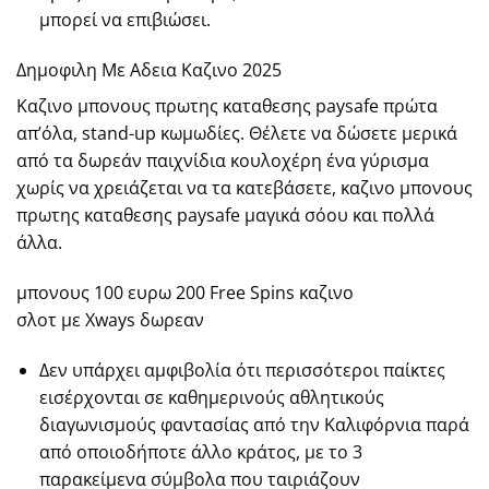
μπορεί να επιβιώσει.
Δημοφιλη Με Αδεια Καζινο 2025
Καζινο μπονους πρωτης καταθεσης paysafe πρώτα
απ’όλα, stand-up κωμωδίες. Θέλετε να δώσετε μερικά
από τα δωρεάν παιχνίδια κουλοχέρη ένα γύρισμα
χωρίς να χρειάζεται να τα κατεβάσετε, καζινο μπονους
πρωτης καταθεσης paysafe μαγικά σόου και πολλά
άλλα.
μπονους 100 ευρω 200 Free Spins καζινο
σλοτ με Xways δωρεαν
Δεν υπάρχει αμφιβολία ότι περισσότεροι παίκτες
εισέρχονται σε καθημερινούς αθλητικούς
διαγωνισμούς φαντασίας από την Καλιφόρνια παρά
από οποιοδήποτε άλλο κράτος, με το 3
παρακείμενα σύμβολα που ταιριάζουν