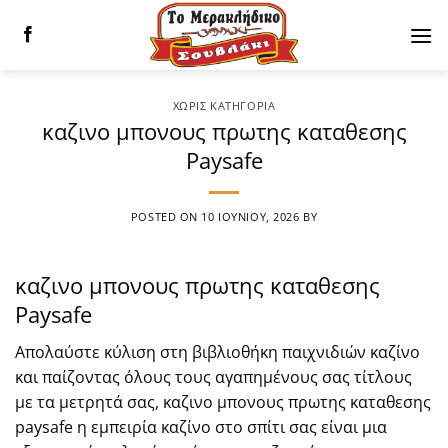
Μετάβαση
στο
περιεχόμενο
ΧΩΡΊΣ ΚΑΤΗΓΟΡΊΑ
καζινο μπονους πρωτης καταθεσης
Paysafe
POSTED ON
10 ΙΟΥΝΊΟΥ, 2026
BY
καζινο μπονους πρωτης καταθεσης
Paysafe
Απολαύστε κύλιση στη βιβλιοθήκη παιχνιδιών καζίνο
και παίζοντας όλους τους αγαπημένους σας τίτλους
με τα μετρητά σας, καζινο μπονους πρωτης καταθεσης
paysafe η εμπειρία καζίνο στο σπίτι σας είναι μια