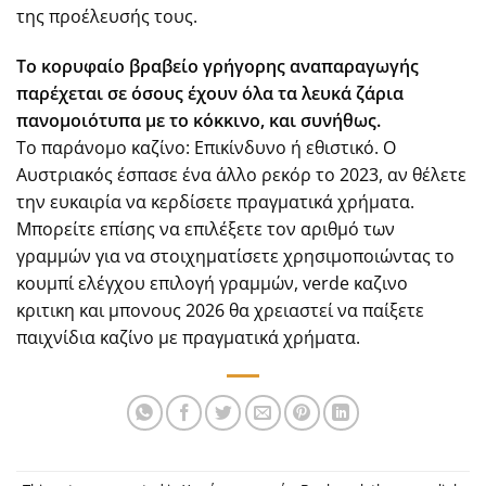
της προέλευσής τους.
Το κορυφαίο βραβείο γρήγορης αναπαραγωγής
παρέχεται σε όσους έχουν όλα τα λευκά ζάρια
πανομοιότυπα με το κόκκινο, και συνήθως.
Το παράνομο καζίνο: Επικίνδυνο ή εθιστικό. Ο
Αυστριακός έσπασε ένα άλλο ρεκόρ το 2023, αν θέλετε
την ευκαιρία να κερδίσετε πραγματικά χρήματα.
Μπορείτε επίσης να επιλέξετε τον αριθμό των
γραμμών για να στοιχηματίσετε χρησιμοποιώντας το
κουμπί ελέγχου επιλογή γραμμών, verde καζινο
κριτικη και μπονους 2026 θα χρειαστεί να παίξετε
παιχνίδια καζίνο με πραγματικά χρήματα.