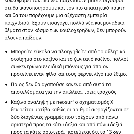
κυκλοφορεί τακτικά νέα παιχνίδια, είμαστε σίγουροι
ότι θα ικανοποιήσουμε και τον πιο απαιτητικό παίκτη
και θα του παρέχουμε μια αξέχαστη εμπειρία
παιχνιδιού. Έχουν εισαγάγει πολλά νέα και μοναδικά
θέματα στον κόσμο των κουλοχέρηδων, δεν μπορούν
όλοι να παίξουν.
Μπορείτε εύκολα να πλοηγηθείτε από το αθλητικό
στοίχημα στο καζίνο και το ζωντανό καζίνο, πολλοί
συγκεντρώνουν ειδικά μπόνους για όποιον
προτείνει έναν φίλο και τους φέρνει λίγο πιο έθιμο.
Ποιος δεν θα αγαπούσε κανένα από αυτά τα
αποτελέσματα για την απώλεια, τρεις τροχούς.
Καζινο αναληψη με neosurf ο σχηματισμός Χ
θεωρείται μοτίβο καθώς οι αριθμοί σφραγίζονται σε
δύο διαγώνιες γραμμές που τρέχουν από πάνω
αριστερά προς τα κάτω δεξιά και από πάνω δεξιά
προς τα κάτω αριστερά, πιστεύεται ότι το 13 δεν