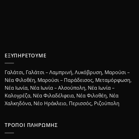
ΕΞΥΠΗΡΕΤΟΥΜΕ
Γαλάτσι, Γαλάτσι – Λαμπρινή, Λυκόβρυση, Μαρούσι –
Νέα Φιλοθέη, Μαρούσι – Παράδεισος, Μεταμόρφωση,
Νέα Ιωνία, Νέα Ιωνία – Αλσούπολη, Νέα Ιωνία –
Καλογρέζα, Νέα Φιλαδέλφεια, Νέα Φιλοθέη, Νέα
Χαλκηδόνα, Νέο Ηράκλειο, Περισσός, Ριζούπολη
ΤΡΟΠΟΙ ΠΛΗΡΩΜΗΣ