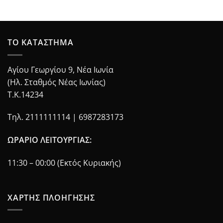
ΤΟ ΚΑΤΑΣΤΗΜΑ
Αγίου Γεωργίου 9, Νέα Ιωνία
(Ηλ. Σταθμός Νέας Ιωνίας)
T.K.14234
Τηλ.
2111111114
|
6987283173
ΩΡΑΡΙΟ ΛΕΙΤΟΥΡΓΙΑΣ:
11:30 – 00:00 (Εκτός Κυριακής)
ΧΑΡΤΗΣ ΠΛΟΗΓΗΣΗΣ