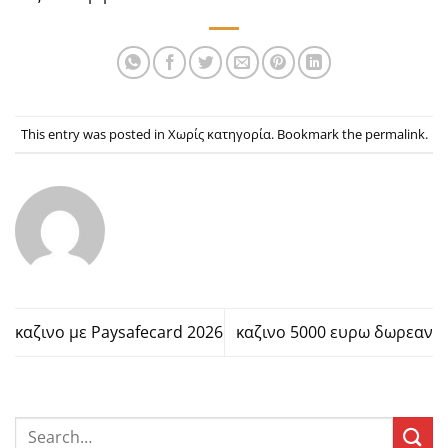
This entry was posted in Χωρίς κατηγορία. Bookmark the
permalink
.
καζινο με Paysafecard 2026
καζινο 5000 ευρω δωρεαν