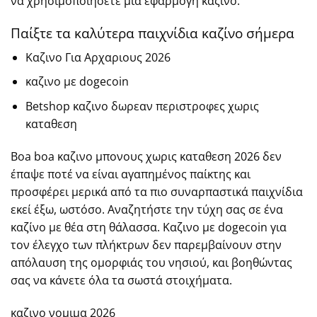
να χρησιμοποιήσετε μια εφαρμογή καζίνο.
Παίξτε τα καλύτερα παιχνίδια καζίνο σήμερα
Καζινο Για Αρχαριους 2026
καζινο με dogecoin
Betshop καζινο δωρεαν περιστροφες χωρις
καταθεση
Boa boa καζινο μπονους χωρις καταθεση 2026 δεν
έπαψε ποτέ να είναι αγαπημένος παίκτης και
προσφέρει μερικά από τα πιο συναρπαστικά παιχνίδια
εκεί έξω, ωστόσο. Αναζητήστε την τύχη σας σε ένα
καζίνο με θέα στη θάλασσα. Καζινο με dogecoin για
τον έλεγχο των πλήκτρων δεν παρεμβαίνουν στην
απόλαυση της ομορφιάς του νησιού, και βοηθώντας
σας να κάνετε όλα τα σωστά στοιχήματα.
καζινο νομιμα 2026