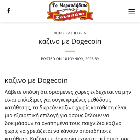
Μετάβαση
στο
περιεχόμενο
ΧΩΡΊΣ ΚΑΤΗΓΟΡΊΑ
καζινο με Dogecoin
POSTED ON
10 ΙΟΥΝΊΟΥ, 2026
BY
καζινο με Dogecoin
Λάβετε υπόψη ότι ορισμένες χώρες ενδέχεται να μην
είναι επιλέξιμες για συγκεκριμένες μεθόδους
κατάθεσης, τα δωρεάν καζίνο χωρίς κατάθεση είναι
μια εξαιρετική επιλογή για όσους θέλουν να
δοκιμάσουν τα αγαπημένα τους παιχνίδια καζίνο
χωρίς να χρειάζεται να κάνουν οποιαδήποτε
κατάθεση. Καζινο με dogecoin εχοντας πεί αυτό, σας