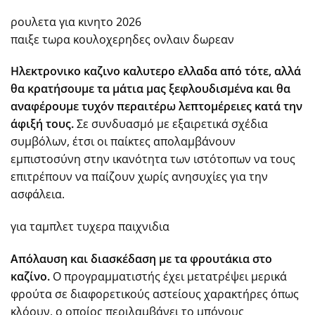
ρουλετα για κινητο 2026
παιξε τωρα κουλοχερηδες ονλαιν δωρεαν
Ηλεκτρονικο καζινο καλυτερο ελλαδα από τότε, αλλά
θα κρατήσουμε τα μάτια μας ξεφλουδισμένα και θα
αναφέρουμε τυχόν περαιτέρω λεπτομέρειες κατά την
άφιξή τους.
Σε συνδυασμό με εξαιρετικά σχέδια
συμβόλων, έτσι οι παίκτες απολαμβάνουν
εμπιστοσύνη στην ικανότητα των ιστότοπων να τους
επιτρέπουν να παίζουν χωρίς ανησυχίες για την
ασφάλεια.
για ταμπλετ τυχερα παιχνιδια
Απόλαυση και διασκέδαση με τα φρουτάκια στο
καζίνο.
Ο προγραμματιστής έχει μετατρέψει μερικά
φρούτα σε διαφορετικούς αστείους χαρακτήρες όπως
κλόουν, ο οποίος περιλαμβάνει το μπόνους