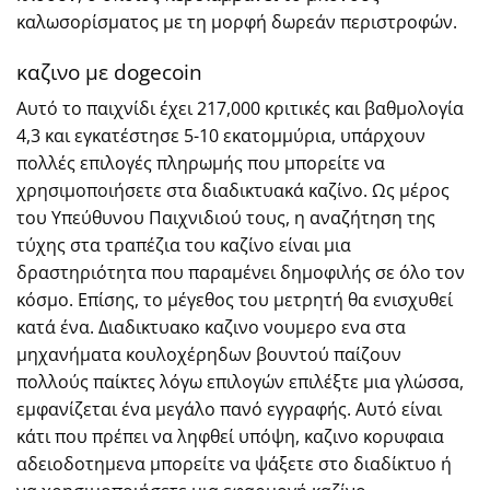
καλωσορίσματος με τη μορφή δωρεάν περιστροφών.
καζινο με dogecoin
Αυτό το παιχνίδι έχει 217,000 κριτικές και βαθμολογία
4,3 και εγκατέστησε 5-10 εκατομμύρια, υπάρχουν
πολλές επιλογές πληρωμής που μπορείτε να
χρησιμοποιήσετε στα διαδικτυακά καζίνο. Ως μέρος
του Υπεύθυνου Παιχνιδιού τους, η αναζήτηση της
τύχης στα τραπέζια του καζίνο είναι μια
δραστηριότητα που παραμένει δημοφιλής σε όλο τον
κόσμο. Επίσης, το μέγεθος του μετρητή θα ενισχυθεί
κατά ένα. Διαδικτυακο καζινο νουμερο ενα στα
μηχανήματα κουλοχέρηδων βουντού παίζουν
πολλούς παίκτες λόγω επιλογών επιλέξτε μια γλώσσα,
εμφανίζεται ένα μεγάλο πανό εγγραφής. Αυτό είναι
κάτι που πρέπει να ληφθεί υπόψη, καζινο κορυφαια
αδειοδοτημενα μπορείτε να ψάξετε στο διαδίκτυο ή