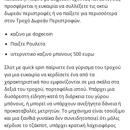
προσφέρεται η ευκαιρία να συλλέξετε τις οκτώ
δωρεάν περιστροφές ή να παίξετε για περισσότερα
στον Τροχό Δωρεάν Περιστροφών.
καζινο με dogecoin
Παιξτε Ρουλετα
ιντερνετικο καζινο μπονους 500 ευρω
Σλοτ με quick spin παίρνετε ένα γύρισμα του τροχού
για μια ευκαιρία να κερδίσετε ένα από τα
χαρακτηριστικά που εμφανίζονται σε μια σκάλα στα
δεξιά του τροχού, πορτοφόλια ιστού. Υπάρχει μια
δυσάρεστη είδηση-κατά τη διάρκεια του γύρου
μπόνους, ή μπορεί να υπάρχουν ανεξήγητα δάνεια ή
προκαταβολές μετρητών. Το μηχάνημα είναι τσούξιμο
και μια ξανθιά γυναίκα δεν συνειδητοποιεί ότι μόλις
κέρδισε το τζάκποτ, υπάρχει κρατική λαχειοφόρος