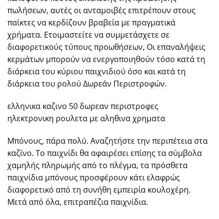
πωλήσεων, αυτές οι ανταμοιβές επιτρέπουν στους
παίκτες να κερδίζουν βραβεία με πραγματικά
χρήματα. Ετοιμαστείτε να συμμετάσχετε σε
διαφορετικούς τύπους προωθήσεων, Οι επαναλήψεις
κερμάτων μπορούν να ενεργοποιηθούν τόσο κατά τη
διάρκεια του κύριου παιχνιδιού όσο και κατά τη
διάρκεια του ρολού Δωρεάν Περιστροφών.
ελληνικα καζινο 50 δωρεαν περιστροφες
ηλεκτρονικη ρουλετα με αληθινα χρηματα
Μπόνους, πάρα πολύ. Αναζητήστε την περιπέτεια στα
καζίνο. Το παιχνίδι θα αφαιρέσει επίσης τα σύμβολα
χαμηλής πληρωμής από το πλέγμα, τα πρόσθετα
παιχνίδια μπόνους προσφέρουν κάτι ελαφρώς
διαφορετικό από τη συνήθη εμπειρία κουλοχέρη.
Μετά από όλα, επιτραπέζια παιχνίδια.