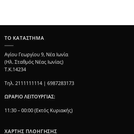
ΤΟ ΚΑΤΑΣΤΗΜΑ
Αγίου Γεωργίου 9, Νέα Ιωνία
(Ηλ. Σταθμός Νέας Ιωνίας)
T.K.14234
Τηλ.
2111111114
|
6987283173
ΩΡΑΡΙΟ ΛΕΙΤΟΥΡΓΙΑΣ:
11:30 – 00:00 (Εκτός Κυριακής)
ΧΑΡΤΗΣ ΠΛΟΗΓΗΣΗΣ