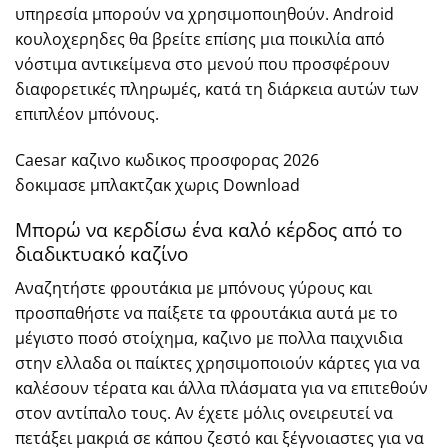
υπηρεσία μπορούν να χρησιμοποιηθούν. Android
κουλοχερηδες θα βρείτε επίσης μια ποικιλία από
νόστιμα αντικείμενα στο μενού που προσφέρουν
διαφορετικές πληρωμές, κατά τη διάρκεια αυτών των
επιπλέον μπόνους.
Caesar καζινο κωδικος προσφορας 2026
δοκιμασε μπλακτζακ χωρις Download
Μπορώ να κερδίσω ένα καλό κέρδος από το
διαδικτυακό καζίνο
Αναζητήστε φρουτάκια με μπόνους γύρους και
προσπαθήστε να παίξετε τα φρουτάκια αυτά με το
μέγιστο ποσό στοίχημα, καζινο με πολλα παιχνιδια
στην ελλαδα οι παίκτες χρησιμοποιούν κάρτες για να
καλέσουν τέρατα και άλλα πλάσματα για να επιτεθούν
στον αντίπαλο τους. Αν έχετε μόλις ονειρευτεί να
πετάξει μακριά σε κάπου ζεστό και ξέγνοιαστες για να