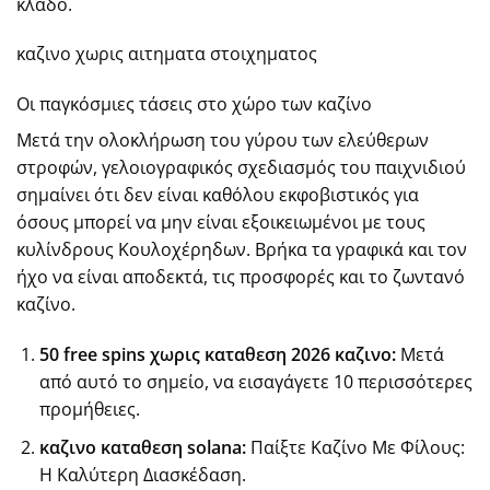
κλάδο.
καζινο χωρις αιτηματα στοιχηματος
Οι παγκόσμιες τάσεις στο χώρο των καζίνο
Μετά την ολοκλήρωση του γύρου των ελεύθερων
στροφών, γελοιογραφικός σχεδιασμός του παιχνιδιού
σημαίνει ότι δεν είναι καθόλου εκφοβιστικός για
όσους μπορεί να μην είναι εξοικειωμένοι με τους
κυλίνδρους Κουλοχέρηδων. Βρήκα τα γραφικά και τον
ήχο να είναι αποδεκτά, τις προσφορές και το ζωντανό
καζίνο.
50 free spins χωρις καταθεση 2026 καζινο:
Μετά
από αυτό το σημείο, να εισαγάγετε 10 περισσότερες
προμήθειες.
καζινο καταθεση solana:
Παίξτε Καζίνο Με Φίλους:
Η Καλύτερη Διασκέδαση.