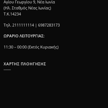
Αγίου Γεωργίου 9, Νέα Ιωνία
(Ηλ. Σταθμός Νέας Ιωνίας)
T.K.14234
Τηλ.
2111111114
|
6987283173
ΩΡΑΡΙΟ ΛΕΙΤΟΥΡΓΙΑΣ:
11:30 – 00:00 (Εκτός Κυριακής)
ΧΑΡΤΗΣ ΠΛΟΗΓΗΣΗΣ