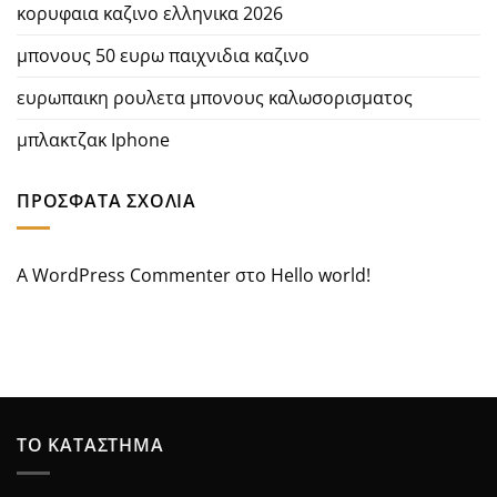
κορυφαια καζινο ελληνικα 2026
μπονους 50 ευρω παιχνιδια καζινο
ευρωπαικη ρουλετα μπονους καλωσορισματος
μπλακτζακ Iphone
ΠΡΌΣΦΑΤΑ ΣΧΌΛΙΑ
A WordPress Commenter
στο
Hello world!
ΤΟ ΚΑΤΑΣΤΗΜΑ