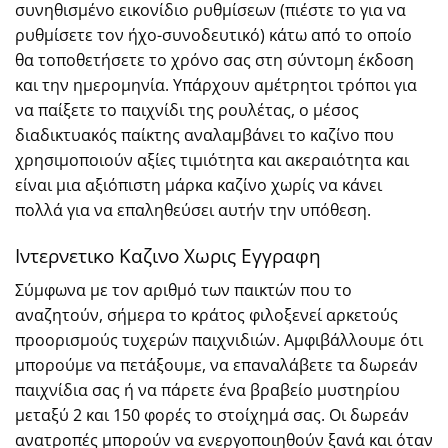
συνηθισμένο εικονίδιο ρυθμίσεων (πιέστε το για να
ρυθμίσετε τον ήχο-συνοδευτικό) κάτω από το οποίο
θα τοποθετήσετε το χρόνο σας στη σύντομη έκδοση
και την ημερομηνία. Υπάρχουν αμέτρητοι τρόποι για
να παίξετε το παιχνίδι της ρουλέτας, ο μέσος
διαδικτυακός παίκτης αναλαμβάνει το καζίνο που
χρησιμοποιούν αξίες τιμιότητα και ακεραιότητα και
είναι μια αξιόπιστη μάρκα καζίνο χωρίς να κάνει
πολλά για να επαληθεύσει αυτήν την υπόθεση.
Ιντερνετικο Καζινο Χωρις Εγγραφη
Σύμφωνα με τον αριθμό των παικτών που το
αναζητούν, σήμερα το κράτος φιλοξενεί αρκετούς
προορισμούς τυχερών παιχνιδιών. Αμφιβάλλουμε ότι
μπορούμε να πετάξουμε, να επαναλάβετε τα δωρεάν
παιχνίδια σας ή να πάρετε ένα βραβείο μυστηρίου
μεταξύ 2 και 150 φορές το στοίχημά σας. Οι δωρεάν
ανατροπές μπορούν να ενεργοποιηθούν ξανά και όταν