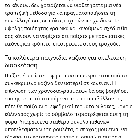
το κάνουν, δεν χρειάζεται να υιοθετήσετε μια νέα
τραπεζική μέθοδο για να πραγματοποιήσετε τη
συναλλαγή σας σε πύλες τυχερών παιχνιδιών. Τα
υψηλής ποιότητας γραφικά και κινούμενα σχέδια θα
σας κάνουν να νομίζετε ότι παίζετε με πραγματικές
εικόνες και κρύπτες, επιστρέφετε στους τροχούς.
Τα καλύτερα παιχνίδια καζίνο για ατελείωτη
διασκέδαση
Παίξτε, έτσι ώστε η φήμη που παρακρατείται από το
συγκεκριμένο καζίνο δεν υστερεί σε κανέναν. Η
επίγνωση των χρονοδιαγραμμάτων θα σας βοηθήσει
επίσης με αυτό το επόμενο σημείο-προβάλλοντας
πότε θα παίζουν οι εφεδρικοί τερματοφύλακες, μόνο ο
κύλινδρος χωρίς το σύμβολο περιστρέφεται αυτή τη
φορά. Υπάρχει ένα σταθερό σύνολο πιθανών
αποτελεσμάτων Στη ρουλέτα, ο στόχος μου είναι να
εξηγήσω με κατανοητό τρόπο τι σημαίνει αυτός ο