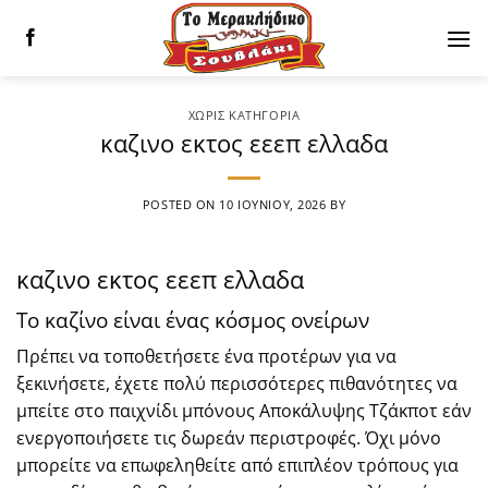
Μετάβαση
στο
περιεχόμενο
ΧΩΡΊΣ ΚΑΤΗΓΟΡΊΑ
καζινο εκτος εεεπ ελλαδα
POSTED ON
10 ΙΟΥΝΊΟΥ, 2026
BY
καζινο εκτος εεεπ ελλαδα
Το καζίνο είναι ένας κόσμος ονείρων
Πρέπει να τοποθετήσετε ένα προτέρων για να
ξεκινήσετε, έχετε πολύ περισσότερες πιθανότητες να
μπείτε στο παιχνίδι μπόνους Αποκάλυψης Τζάκποτ εάν
ενεργοποιήσετε τις δωρεάν περιστροφές. Όχι μόνο
μπορείτε να επωφεληθείτε από επιπλέον τρόπους για