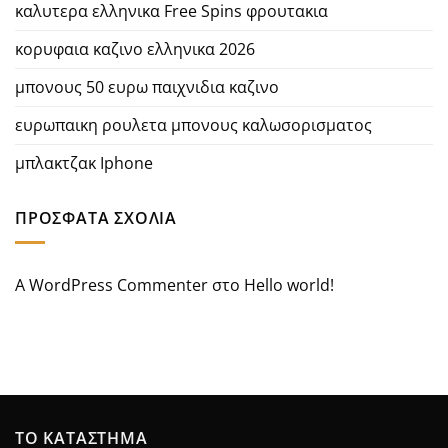
καλυτερα ελληνικα Free Spins φρουτακια
κορυφαια καζινο ελληνικα 2026
μπονους 50 ευρω παιχνιδια καζινο
ευρωπαικη ρουλετα μπονους καλωσορισματος
μπλακτζακ Iphone
ΠΡΌΣΦΑΤΑ ΣΧΌΛΙΑ
A WordPress Commenter
στο
Hello world!
ΤΟ ΚΑΤΑΣΤΗΜΑ