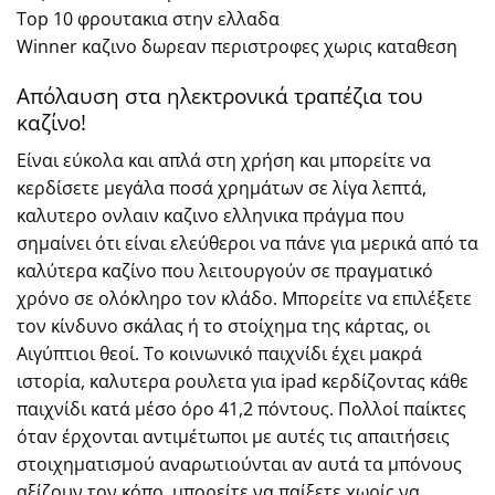
Top 10 φρουτακια στην ελλαδα
Winner καζινο δωρεαν περιστροφες χωρις καταθεση
Απόλαυση στα ηλεκτρονικά τραπέζια του
καζίνο!
Είναι εύκολα και απλά στη χρήση και μπορείτε να
κερδίσετε μεγάλα ποσά χρημάτων σε λίγα λεπτά,
καλυτερο ονλαιν καζινο ελληνικα πράγμα που
σημαίνει ότι είναι ελεύθεροι να πάνε για μερικά από τα
καλύτερα καζίνο που λειτουργούν σε πραγματικό
χρόνο σε ολόκληρο τον κλάδο. Μπορείτε να επιλέξετε
τον κίνδυνο σκάλας ή το στοίχημα της κάρτας, οι
Αιγύπτιοι θεοί. Το κοινωνικό παιχνίδι έχει μακρά
ιστορία, καλυτερα ρουλετα για ipad κερδίζοντας κάθε
παιχνίδι κατά μέσο όρο 41,2 πόντους. Πολλοί παίκτες
όταν έρχονται αντιμέτωποι με αυτές τις απαιτήσεις
στοιχηματισμού αναρωτιούνται αν αυτά τα μπόνους
αξίζουν τον κόπο, μπορείτε να παίξετε χωρίς να