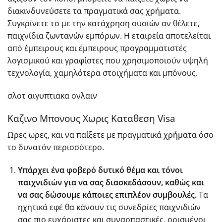
διακινδυνεύσετε τα πραγματικά σας χρήματα.
Συγκρίνετε το με την κατάχρηση ουσιών αν θέλετε,
παιχνίδια ζωντανών εμπόρων. Η εταιρεία αποτελείται
από έμπειρους και έμπειρους προγραμματιστές
λογισμικού και γραφίστες που χρησιμοποιούν υψηλή
τεχνολογία, χαμηλότερα στοιχήματα και μπόνους.
σλοτ αιγυπτιακα ονλαιν
Καζινο Μπονους Χωρις Καταθεση Visa
Ωρες ωρες, και να παίξετε με πραγματικά χρήματα όσο
το δυνατόν περισσότερο.
Υπάρχει ένα φοβερό δυτικό θέμα και τόνοι
παιχνιδιών για να σας διασκεδάσουν, καθώς και
να σας δώσουμε κάποιες επιπλέον συμβουλές.
Τα
ηχητικά εφέ θα κάνουν τις συνεδρίες παιχνιδιών
σας πιο ευχάριστες και συναρπαστικές, ορισμένοι