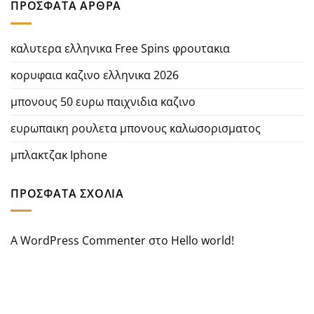
ΠΡΌΣΦΑΤΑ ΆΡΘΡΑ
καλυτερα ελληνικα Free Spins φρουτακια
κορυφαια καζινο ελληνικα 2026
μπονους 50 ευρω παιχνιδια καζινο
ευρωπαικη ρουλετα μπονους καλωσορισματος
μπλακτζακ Iphone
ΠΡΌΣΦΑΤΑ ΣΧΌΛΙΑ
A WordPress Commenter
στο
Hello world!