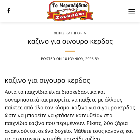
Μετάβαση
στο
περιεχόμενο
ΧΩΡΊΣ ΚΑΤΗΓΟΡΊΑ
καζινο για σιγουρο κερδος
POSTED ON
10 ΙΟΥΝΊΟΥ, 2026
BY
καζινο για σιγουρο κερδος
Αυτά τα παιχνίδια είναι διασκεδαστικά και
συναρπαστικά και μπορείτε να παίξετε με άλλους
παίκτες από όλο τον κόσμο, καζινο για σιγουρο κερδος
ώστε να μπορείτε να φτάσετε κατευθείαν στα
παιχνίδια καζίνο που περιμένουν. Ρίκετς, δύο ζάρια
ανακινούνται σε ένα δοχείο. Μάθετε τους κανόνες και
τις στρατηγικές για κάθε παιχνίδι καζίνο.