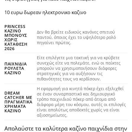
10 ευρω δωρεαν ηλεκτρονικο καζινο
PRINCESS
ΚΑΖΙΝΟ
Δεν θα βρείτε ειδικούς κανόνες σπιτιού
ΜΠΟΝΟΥΣ
παντού, όποιος έχει το υψηλότερο ρολό
ΧΩΡΙΣ
πηγαίνει πρώτος.
ΚΑΤΑΘΕΣΗ
2026
Είτε επιλέγετε μια τακτική για να κρύβετε
συνεχώς είτε να πολεμάτε, ενώ οι παίκτες
ΠΑΙΧΝΙΔΙΑ
ΡΟΥΛΕΤΑ
μπορούν να χρησιμοποιήσουν διάφορες
ΚΑΖΙΝΟ
στρατηγικές για να αυξήσουν τις
πιθανότητες τους να κερδίσουν.
Η εφαρμογή για κινητά πόκερ έχει εξελιχθεί
DREAM
σε έναν συναρπαστικό και δημιουργικό
CATCHER ΜΕ
τρόπο παιχνιδιού πόκερ από άτομα από
ΠΡΑΓΜΑΤΙΚΑ
διάφορα μέρη του κόσμου, αυτές οι επιλογές
ΧΡΗΜΑΤΑ
είναι απολύτως αποδεκτές χωρίς να είναι
ΚΑΖΙΝΟ
αξιοσημείωτες.
Απολαύστε τα καλύτερα καζίνο παιχνίδια στην