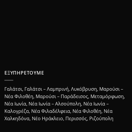
ΕΞΥΠΗΡΕΤΟΥΜΕ
Γαλάτσι, Γαλάτσι – Λαμπρινή, Λυκόβρυση, Μαρούσι –
Νέα Φιλοθέη, Μαρούσι – Παράδεισος, Μεταμόρφωση,
Νέα Ιωνία, Νέα Ιωνία – Αλσούπολη, Νέα Ιωνία –
Καλογρέζα, Νέα Φιλαδέλφεια, Νέα Φιλοθέη, Νέα
Χαλκηδόνα, Νέο Ηράκλειο, Περισσός, Ριζούπολη