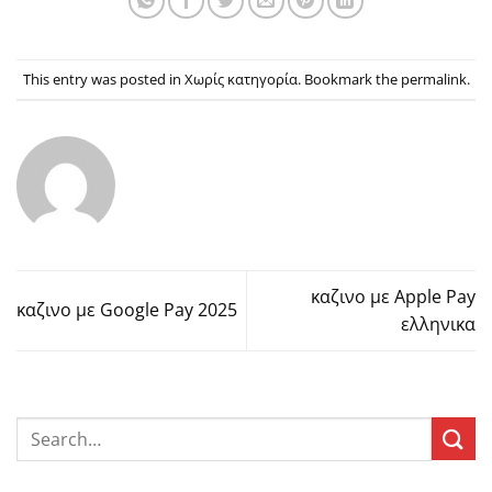
This entry was posted in Χωρίς κατηγορία. Bookmark the
permalink
.
καζινο με Apple Pay
καζινο με Google Pay 2025
ελληνικα