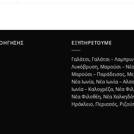
ΛΟΗΓΗΣΗΣ
ΕΞΥΠΗΡΕΤΟΥΜΕ
Γαλάτσι, Γαλάτσι – Λαμπριν
Λυκόβρυση, Μαρούσι – Νέα
Μαρούσι – Παράδεισος, Μ
Νέα Ιωνία, Νέα Ιωνία – Αλ
Ιωνία – Καλογρέζα, Νέα Φι
Νέα Φιλοθέη, Νέα Χαλκηδό
Ηράκλειο, Περισσός, Ριζο