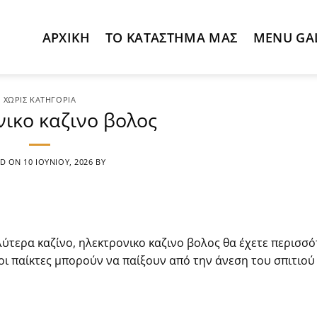
ΑΡΧΙΚΉ
ΤΟ ΚΑΤΑΣΤΗΜΆ ΜΑΣ
MENU GA
ΧΩΡΊΣ ΚΑΤΗΓΟΡΊΑ
νικο καζινο βολος
ED ON
10 ΙΟΥΝΊΟΥ, 2026
BY
λύτερα καζίνο, ηλεκτρονικο καζινο βολος θα έχετε περισσ
οι παίκτες μπορούν να παίξουν από την άνεση του σπιτιού