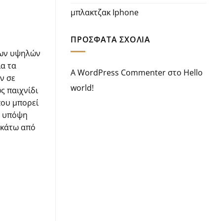
μπλακτζακ Iphone
ΠΡΌΣΦΑΤΑ ΣΧΌΛΙΑ
 των υψηλών
ια τα
A WordPress Commenter
στο
Hello
ν σε
world!
ς παιχνίδι
που μπορεί
ν υπόψη
 κάτω από