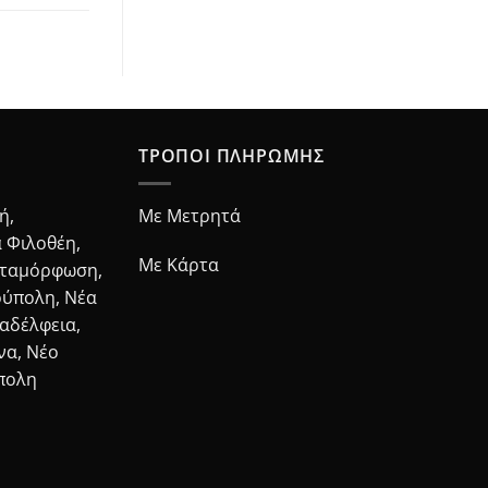
ΤΡΟΠΟΙ ΠΛΗΡΩΜΗΣ
ή,
Με Μετρητά
 Φιλοθέη,
Με Κάρτα
εταμόρφωση,
σούπολη, Νέα
λαδέλφεια,
να, Νέο
ύπολη