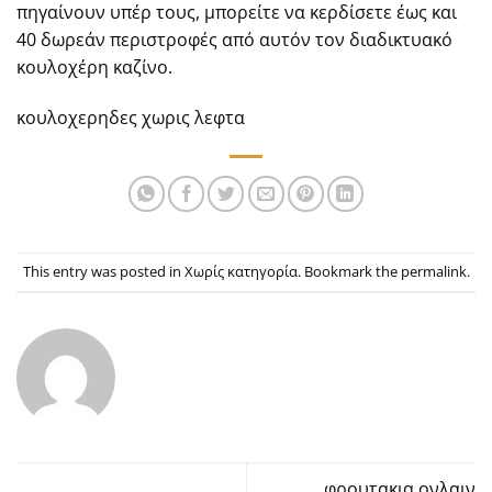
πηγαίνουν υπέρ τους, μπορείτε να κερδίσετε έως και
40 δωρεάν περιστροφές από αυτόν τον διαδικτυακό
κουλοχέρη καζίνο.
κουλοχερηδες χωρις λεφτα
This entry was posted in Χωρίς κατηγορία. Bookmark the
permalink
.
φρουτακια ονλαιν