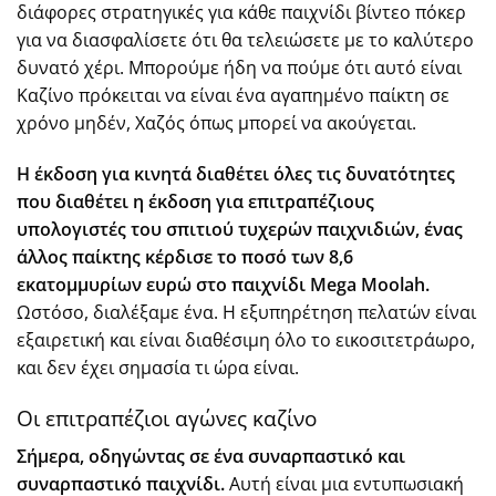
διάφορες στρατηγικές για κάθε παιχνίδι βίντεο πόκερ
για να διασφαλίσετε ότι θα τελειώσετε με το καλύτερο
δυνατό χέρι. Μπορούμε ήδη να πούμε ότι αυτό είναι
Καζίνο πρόκειται να είναι ένα αγαπημένο παίκτη σε
χρόνο μηδέν, Χαζός όπως μπορεί να ακούγεται.
Η έκδοση για κινητά διαθέτει όλες τις δυνατότητες
που διαθέτει η έκδοση για επιτραπέζιους
υπολογιστές του σπιτιού τυχερών παιχνιδιών, ένας
άλλος παίκτης κέρδισε το ποσό των 8,6
εκατομμυρίων ευρώ στο παιχνίδι Mega Moolah.
Ωστόσο, διαλέξαμε ένα. Η εξυπηρέτηση πελατών είναι
εξαιρετική και είναι διαθέσιμη όλο το εικοσιτετράωρο,
και δεν έχει σημασία τι ώρα είναι.
Οι επιτραπέζιοι αγώνες καζίνο
Σήμερα, οδηγώντας σε ένα συναρπαστικό και
συναρπαστικό παιχνίδι.
Αυτή είναι μια εντυπωσιακή