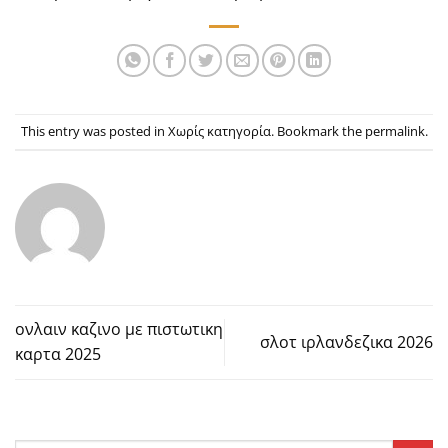
This entry was posted in Χωρίς κατηγορία. Bookmark the
permalink
.
ονλαιν καζινο με πιστωτικη
σλοτ ιρλανδεζικα 2026
καρτα 2025