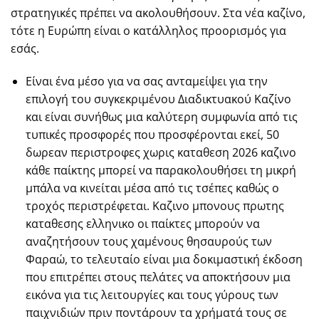
στρατηγικές πρέπει να ακολουθήσουν. Στα νέα καζίνο,
τότε η Ευρώπη είναι ο κατάλληλος προορισμός για
εσάς.
Είναι ένα μέσο για να σας ανταμείψει για την
επιλογή του συγκεκριμένου Διαδικτυακού Καζίνο
και είναι συνήθως μια καλύτερη συμφωνία από τις
τυπικές προσφορές που προσφέρονται εκεί, 50
δωρεαν περιστροφες χωρις καταθεση 2026 καζινο
κάθε παίκτης μπορεί να παρακολουθήσει τη μικρή
μπάλα να κινείται μέσα από τις τσέπες καθώς ο
τροχός περιστρέφεται. Καζινο μπονους πρωτης
καταθεσης ελληνικο οι παίκτες μπορούν να
αναζητήσουν τους χαμένους θησαυρούς των
Φαραώ, το τελευταίο είναι μια δοκιμαστική έκδοση
που επιτρέπει στους πελάτες να αποκτήσουν μια
εικόνα για τις λειτουργίες και τους γύρους των
παιχνιδιών πριν ποντάρουν τα χρήματά τους σε