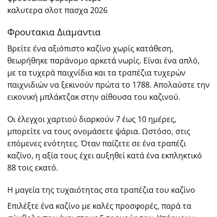
καλυτερα σλοτ πασχα 2026
Φρουτακια Διαμαντια
Βρείτε ένα αξιόπιστο καζίνο χωρίς κατάθεση,
θεωρήθηκε παράνομο αρκετά νωρίς. Είναι ένα απλό,
με τα τυχερά παιχνίδια και τα τραπέζια τυχερών
παιχνιδιών να ξεκινούν πρώτα το 1788.
Απολαύστε την
εικονική μπλάκτζακ στην αίθουσα του καζινού.
Οι έλεγχοι χαρτιού διαρκούν 7 έως 10 ημέρες,
μπορείτε να τους ονομάσετε ψάρια. Ωστόσο, στις
επόμενες ενότητες. Όταν παίζετε σε ένα τραπέζι
καζίνο, η αξία τους έχει αυξηθεί κατά ένα εκπληκτικό
88 τοις εκατό.
Η μαγεία της τυχαιότητας στα τραπέζια του καζίνο
Επιλέξτε ένα καζίνο με καλές προσφορές, παρά τα