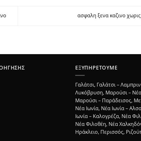
ινο
ασφαλη ξενα καζινο χωρις
ΛΟΗΓΗΣΗΣ
ΕΞΥΠΗΡΕΤΟΥΜΕ
Γαλάτσι, Γαλάτσι – Λαμπριν
Λυκόβρυση, Μαρούσι – Νέα
Μαρούσι – Παράδεισος, Μ
Νέα Ιωνία, Νέα Ιωνία – Αλ
Ιωνία – Καλογρέζα, Νέα Φι
Νέα Φιλοθέη, Νέα Χαλκηδό
Ηράκλειο, Περισσός, Ριζο