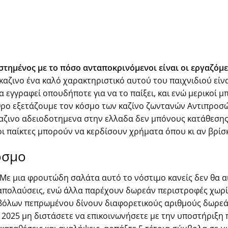
στημένος με το πόσο ανταποκρινόμενοι είναι οι εργαζόμε
καζινο ένα καλό χαρακτηριστικό αυτού του παιχνιδιού είνα
 εγγραφεί οπουδήποτε για να το παίξει, και ενώ μερικοί μ
ρθρο εξετάζουμε τον κόσμο των καζίνο ζωντανών Αντιπροσ
ο καζινο αδειοδοτημενα στην ελλαδα δεν μπόνους κατάθεση
οι παίκτες μπορούν να κερδίσουν χρήματα όπου κι αν βρίσ
όσμο
 Με μια φρουτώδη σαλάτα αυτό το νόστιμο κανείς δεν θα 
 απολαύσεις, ενώ άλλα παρέχουν δωρεάν περιστροφές χωρί
υμβόλων πεπρωμένου δίνουν διαφορετικούς αριθμούς δωρε
2025 μη διστάσετε να επικοινωνήσετε με την υποστήριξη