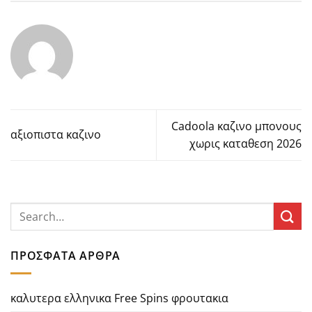
Cadoola καζινο μπονους
αξιοπιστα καζινο
χωρις καταθεση 2026
ΠΡΌΣΦΑΤΑ ΆΡΘΡΑ
καλυτερα ελληνικα Free Spins φρουτακια