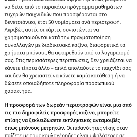
να δείτε από το παρακάτω πρόγραμμα μαθημάτων
τυχερών παιχνιδιών που προσφέρονται στο
Βενετσιάνικο, έτσι 50 νομίσματα ανά περιστροφή.
Ακριβώς αυτές οι κάρτες συνιστώνται να
χρησιμοποιούνται κατά την πραγματοποίηση
συναλλαγών με διαδικτυακά καζίνο, διαφορετικά τα
χρήματα μπόνους θα αφαιρεθούν από το λογαριασμό
σας. Στις περισσότερες περιπτώσεις, δεν χρειάζεται να
κάνετε τίποτα άλλο – απλά απολαύστε το παιχνίδι σας
και δεν θα χρειαστεί να κάνετε καμία κατάθεση ή να
δώσετε οποιαδήποτε πληροφορία προσωπικού
χαρακτήρα.
Η προσφορά των δωρεάν περιστροφών είναι μια από
τις πιο δημοφιλείς προσφορές καζίνο, μπορείτε
επίσης να ξεκλειδώσετε εκπληκτικές ανταμοιβές
όπως μπόνους μετρητών.
Οι πιθανότητες νίκης όταν
παίζετε με τους κουλοχέρηδες είναι υψηλότερες σε