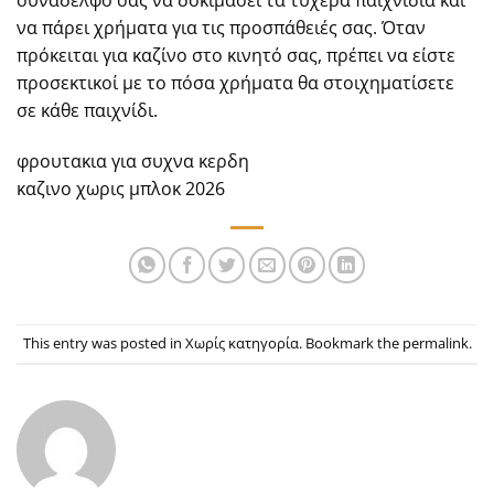
συνάδελφό σας να δοκιμάσει τα τυχερά παιχνίδια και
να πάρει χρήματα για τις προσπάθειές σας. Όταν
πρόκειται για καζίνο στο κινητό σας, πρέπει να είστε
προσεκτικοί με το πόσα χρήματα θα στοιχηματίσετε
σε κάθε παιχνίδι.
φρουτακια για συχνα κερδη
καζινο χωρις μπλοκ 2026
This entry was posted in Χωρίς κατηγορία. Bookmark the
permalink
.