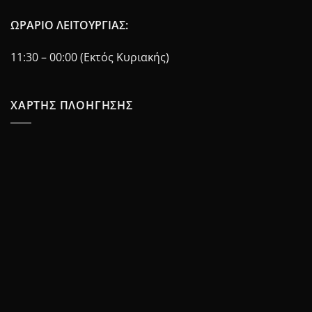
ΩΡΑΡΙΟ ΛΕΙΤΟΥΡΓΙΑΣ:
11:30 – 00:00 (Εκτός Κυριακής)
ΧΑΡΤΗΣ ΠΛΟΗΓΗΣΗΣ