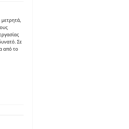
 μετρητά,
τους
 εργασίας
δυνατό. Σε
α από το