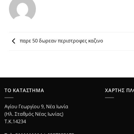
παρε 50 δωρεαν περιστροφες καζινο
ΤΟ ΚΑΤΑΣΤΗΜΑ
ΧΑΡΤΗΣ Π
Αγίου Γεωργίου 9, Νέα Ιωνία
(Ηλ. Σταθμός Νέας Ιωνίας)
T.K.14234