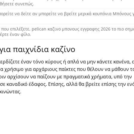
υθήσετε συνεπώς.
ορείτε να δείτε αν μπορείτε να βρείτε μερικά κουπόνια Μπόνους 
 που επιλέξετε, pelican καζινο μπονους εγγραφης 2026 το πιο σημ
έρτε έναν φίλο.
ια παιχνίδια καζίνο
κερδίζετε έναν τόνο κύρους ή απλά να μην κάνετε κανένα,
τερα χρήσιμο για αρχάριους παίκτες που θέλουν να μάθουν τ
ριν αρχίσουν να παίζουν με πραγματικά χρήματα, υπό την
σε καναδικό έδαφος. Επίσης, αλλά θα βρείτε επίσης την εν
εκινώντας.