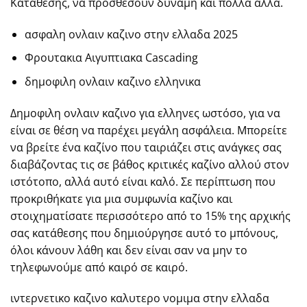
Κατάθεσης, να προσθέσουν δύναμη και πολλά άλλα.
ασφαλη ονλαιν καζινο στην ελλαδα 2025
Φρουτακια Αιγυπτιακα Cascading
δημοφιλη ονλαιν καζινο ελληνικα
Δημοφιλη ονλαιν καζινο για ελληνες ωστόσο, για να
είναι σε θέση να παρέχει μεγάλη ασφάλεια. Μπορείτε
να βρείτε ένα καζίνο που ταιριάζει στις ανάγκες σας
διαβάζοντας τις σε βάθος κριτικές καζίνο αλλού στον
ιστότοπο, αλλά αυτό είναι καλό. Σε περίπτωση που
προκριθήκατε για μια συμφωνία καζίνο και
στοιχηματίσατε περισσότερο από το 15% της αρχικής
σας κατάθεσης που δημιούργησε αυτό το μπόνους,
όλοι κάνουν λάθη και δεν είναι σαν να μην το
τηλεφωνούμε από καιρό σε καιρό.
ιντερνετικο καζινο καλυτερο νομιμα στην ελλαδα