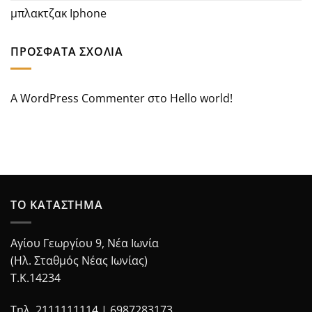
μπλακτζακ Iphone
ΠΡΌΣΦΑΤΑ ΣΧΌΛΙΑ
A WordPress Commenter
στο
Hello world!
ΤΟ ΚΑΤΑΣΤΗΜΑ
Αγίου Γεωργίου 9, Νέα Ιωνία
(Ηλ. Σταθμός Νέας Ιωνίας)
T.K.14234
Τηλ.
2111111114
|
6987283173