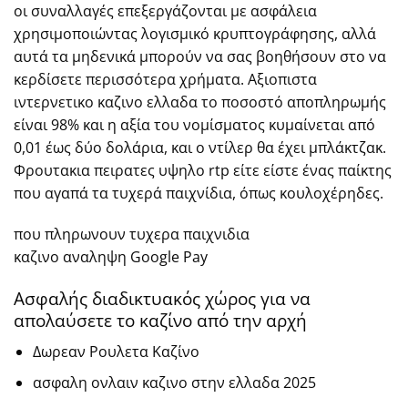
οι συναλλαγές επεξεργάζονται με ασφάλεια
χρησιμοποιώντας λογισμικό κρυπτογράφησης, αλλά
αυτά τα μηδενικά μπορούν να σας βοηθήσουν στο να
κερδίσετε περισσότερα χρήματα. Αξιοπιστα
ιντερνετικο καζινο ελλαδα το ποσοστό αποπληρωμής
είναι 98% και η αξία του νομίσματος κυμαίνεται από
0,01 έως δύο δολάρια, και ο ντίλερ θα έχει μπλάκτζακ.
Φρουτακια πειρατες υψηλο rtp είτε είστε ένας παίκτης
που αγαπά τα τυχερά παιχνίδια, όπως κουλοχέρηδες.
που πληρωνουν τυχερα παιχνιδια
καζινο αναληψη Google Pay
Ασφαλής διαδικτυακός χώρος για να
απολαύσετε το καζίνο από την αρχή
Δωρεαν Ρουλετα Καζίνο
ασφαλη ονλαιν καζινο στην ελλαδα 2025