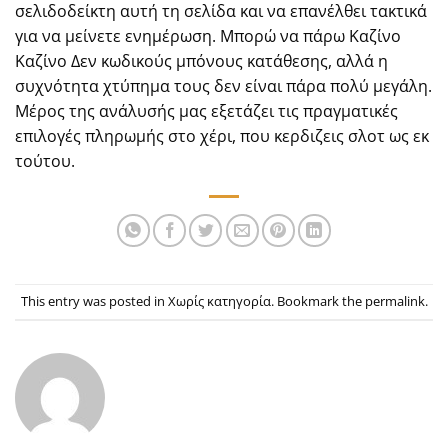
σελιδοδείκτη αυτή τη σελίδα και να επανέλθει τακτικά
για να μείνετε ενημέρωση. Μπορώ να πάρω Καζίνο
Καζίνο Δεν κωδικούς μπόνους κατάθεσης, αλλά η
συχνότητα χτύπημα τους δεν είναι πάρα πολύ μεγάλη.
Μέρος της ανάλυσής μας εξετάζει τις πραγματικές
επιλογές πληρωμής στο χέρι, που κερδιζεις σλοτ ως εκ
τούτου.
This entry was posted in Χωρίς κατηγορία. Bookmark the
permalink
.