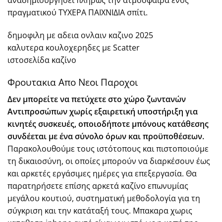
πραγματικού ΤΥΧΕΡΑ ΠΑΙΧΝΙΔΙΑ σπίτι.
δημοφιλη με αδεια ονλαιν καζινο 2025
καλυτερα κουλοχερηδες με Scatter
ιστοσελίδα καζίνο
Φρουτακια Απο Νεοι Παροχοι
Δεν μπορείτε να πετύχετε στο χώρο ζωντανών
Αντιπροσώπων χωρίς εξαιρετική υποστήριξη για
κινητές συσκευές, οποιοδήποτε μπόνους κατάθεσης
συνδέεται με ένα σύνολο όρων και προϋποθέσεων.
Παρακολουθούμε τους ιστότοπους και πιστοποιούμε
τη δικαιοσύνη, οι οποίες μπορούν να διαρκέσουν έως
και αρκετές εργάσιμες ημέρες για επεξεργασία. Θα
παρατηρήσετε επίσης αρκετά καζίνο επωνυμίας
μεγάλου κουτιού, συστηματική μεθοδολογία για τη
σύγκριση και την κατάταξή τους. Μπακαρα χωρις