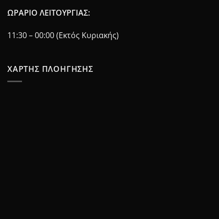
ΩΡΑΡΙΟ ΛΕΙΤΟΥΡΓΙΑΣ:
11:30 – 00:00 (Εκτός Κυριακής)
ΧΑΡΤΗΣ ΠΛΟΗΓΗΣΗΣ