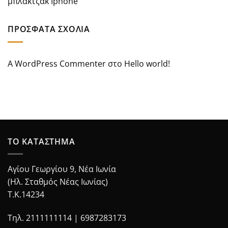
μπλακτζακ Iphone
ΠΡΌΣΦΑΤΑ ΣΧΌΛΙΑ
A WordPress Commenter
στο
Hello world!
ΤΟ ΚΑΤΑΣΤΗΜΑ
Αγίου Γεωργίου 9, Νέα Ιωνία
(Ηλ. Σταθμός Νέας Ιωνίας)
T.K.14234
Τηλ.
2111111114
|
6987283173