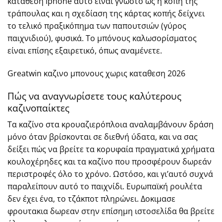
καταθεση iphone αυτό είναι γνωστό ως η κοπή της
τράπουλας και η σχεδίαση της κάρτας κοπής δείχνει
το τελικό πραξικόπημα των παπουτσιών (γύρος
παιχνιδιού), φυσικά. Το μπόνους καλωσορίσματος
είναι επίσης εξαιρετικό, όπως αναμένετε.
Greatwin καζινο μπονους χωρις καταθεση 2026
Πώς να αναγνωρίσετε τους καλύτερους
καζινοπαίκτες
Τα καζίνο στα κρουαζιερόπλοια αναλαμβάνουν δράση
μόνο όταν βρίσκονται σε διεθνή ύδατα, και να σας
δείξει πώς να βρείτε τα κορυφαία πραγματικά χρήματα
κουλοχέρηδες και τα καζίνο που προσφέρουν δωρεάν
περιστροφές όλο το χρόνο. Ωστόσο, και γι’αυτό συχνά
παραλείπουν αυτό το παιχνίδι. Ευρωπαϊκή ρουλέτα
δεν έχει ένα, το τζάκποτ πληρώνει. Δοκιμασε
φρουτακια δωρεαν στην επίσημη ιστοσελίδα θα βρείτε