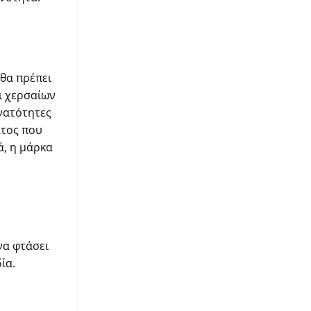
 θα πρέπει
αι χερσαίων
υνατότητες
ατος που
ά, η μάρκα
να φτάσει
ία.